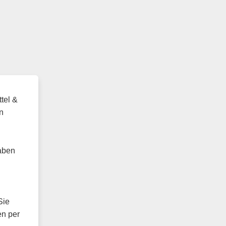
tel &
n
aben
Sie
en per