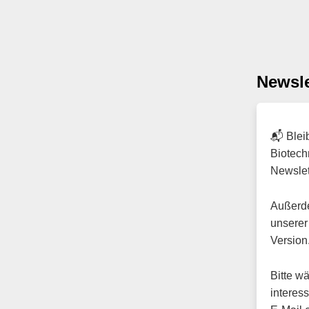
Newsl
📬 Blei
Biotech
Newslet
Außerde
unserer 
Version
Bitte w
interess