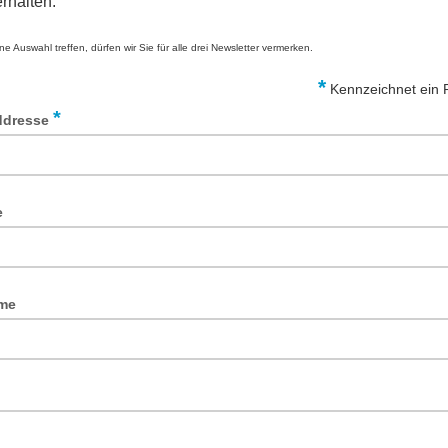
rhalten.
ine Auswahl treffen, dürfen wir Sie für alle drei Newsletter vermerken.
*
Kennzeichnet ein Pf
*
ddresse
e
me