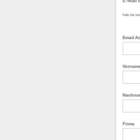
E-Mail e
Falls Sie ke
Email A
Vornam
optional
Nachna
optional
Firma